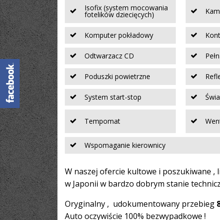
Isofix (system mocowania
Kame
fotelików dziecięcych)
Komputer pokładowy
Kont
Odtwarzacz CD
Pełn
Poduszki powietrzne
Refl
System start-stop
Świa
Tempomat
Went
Wspomaganie kierownicy
W naszej ofercie kultowe i poszukiwane ,
w Japonii w bardzo dobrym stanie technic
Oryginalny , udokumentowany przebieg
Auto oczywiście 100% bezwypadkowe !