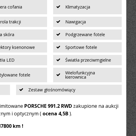
ra cofania
Klimatyzacja
rola trakcji
Nawigacja
a skóra
Podgrzewane fotele
ektory ksenonowe
Sportowe fotele
tła LED
Światła przeciwmgielne
Wielofunkcyjna
ylowane fotele
kierownica
Zestaw głośnomówiący
 limitowane
PORSCHE 991.2 RWD
zakupione na aukcji
znym i optycznym (
ocena 4,5B
).
87800 km !