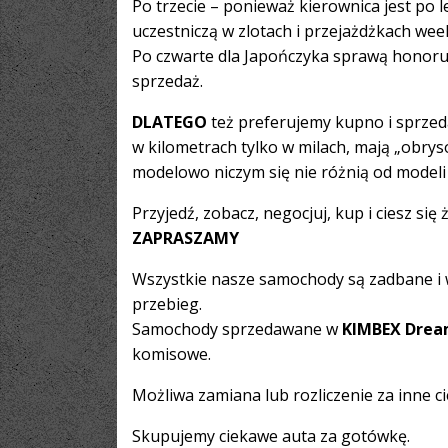
Po trzecie – ponieważ kierownica jest po 
uczestniczą w zlotach i przejażdżkach we
Po czwarte dla Japończyka sprawą honoru j
sprzedaż.
DLATEGO
też preferujemy kupno i sprzedaż 
w kilometrach tylko w milach, mają „obrysów
modelowo niczym się nie różnią od modeli 
Przyjedź, zobacz, negocjuj, kup i ciesz się
ZAPRASZAMY
Wszystkie nasze samochody są zadbane 
przebieg.
Samochody sprzedawane w
KIMBEX Drea
komisowe.
Możliwa zamiana lub rozliczenie za inne c
Skupujemy ciekawe auta za gotówkę.