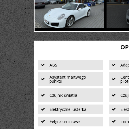
OP
ABS
Adap
Asystent martwego
Cent
punktu
pilo
Czujnik światła
Czuj
Elektryczne lusterka
Elek
Felgi aluminiowe
Immo