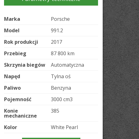
Marka
Porsche
Model
991.2
Rok produkcji
2017
Przebieg
87 800 km
Skrzynia biegów
Automatyczna
Napęd
Tylna oś
Paliwo
Benzyna
Pojemność
3000 cm
3
Konie
385
mechaniczne
Kolor
White Pearl