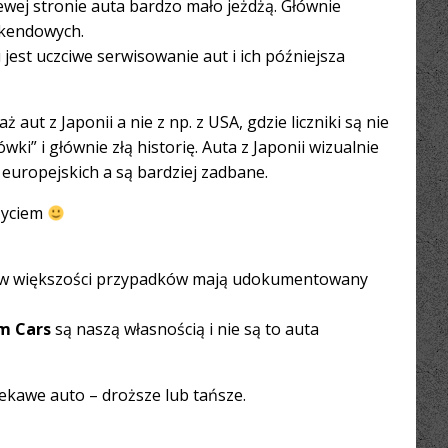
lewej stronie auta bardzo mało jeżdżą. Głównie
ekendowych.
est uczciwe serwisowanie aut i ich późniejsza
aut z Japonii a nie z np. z USA, gdzie liczniki są nie
ki” i głównie złą historię. Auta z Japonii wizualnie
europejskich a są bardziej zadbane.
 życiem
i w większości przypadków mają udokumentowany
m Cars
są naszą własnością i nie są to auta
iekawe auto – droższe lub tańsze.