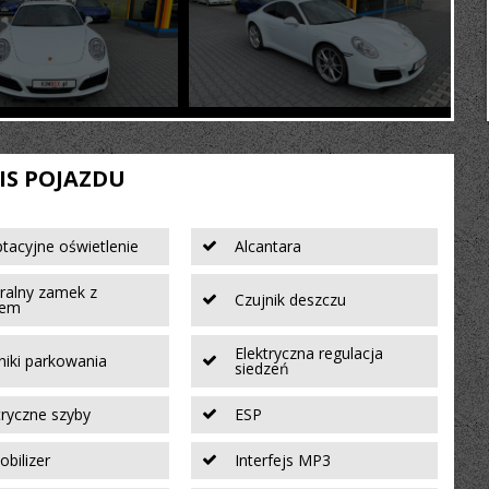
IS POJAZDU
tacyjne oświetlenie
Alcantara
ralny zamek z
Czujnik deszczu
tem
Elektryczna regulacja
niki parkowania
siedzeń
tryczne szyby
ESP
bilizer
Interfejs MP3