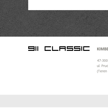
KIMB
47-300
ul. Pru
(Teren 